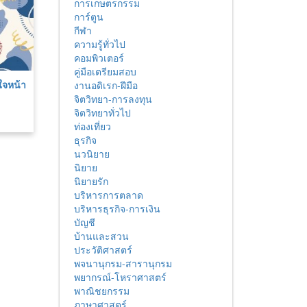
การเกษตรกรรม
การ์ตูน
กีฬา
ความรู้ทั่วไป
คอมพิวเตอร์
คู่มือเตรียมสอบ
ใจหน้า
งานอดิเรก-ฝีมือ
จิตวิทยา-การลงทุน
จิตวิทยาทั่วไป
ท่องเที่ยว
ธุรกิจ
นวนิยาย
นิยาย
นิยายรัก
บริหารการตลาด
บริหารธุรกิจ-การเงิน
บัญชี
บ้านและสวน
ประวัติศาสตร์
พจนานุกรม-สารานุกรม
พยากรณ์-โหราศาสตร์
พาณิชยกรรม
ภาษาศาสตร์