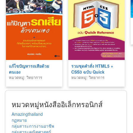
แก้ไขปัญหารถเสียด้วย
รวมชุดคำสั่ง HTML5 +
ตนเอง
CSS3 ฉบับ Quick
หมวดหมู่: วิทยาการ
หมวดหมู่: วิทยาการ
Reference
เทคโนโลยี
เทคโนโลยี
หมวดหมู่หนังสืออิเล็กทรอนิกส์
Amazingthailand
กฏหมาย
กลุ่มสาระการงานอาชีพ
กลุ่มสาระคณิตศาสตร์